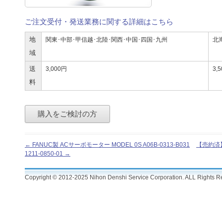
ご注文受付・発送業務に関する詳細はこちら
地
関東･中部･甲信越･北陸･関西･中国･四国･九州
北
域
送
3,000円
3,
料
投
←
FANUC製 ACサーボモーター MODEL 0S A06B-0313-B031
【売約済】F
稿
1211-0850-01
→
ナ
ビ
Copyright © 2012-2025 Nihon Denshi Service Corporation. ALL Rights R
ゲ
ー
シ
ョ
ン