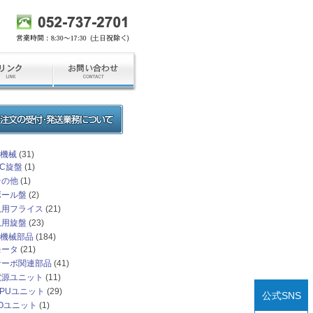
機械
(31)
NC旋盤
(1)
その他
(1)
ボール盤
(2)
汎用フライス
(21)
汎用旋盤
(23)
機械部品
(184)
モータ
(21)
サーボ関連部品
(41)
電源ユニット
(11)
CPUユニット
(29)
公式SNS
/Oユニット
(1)