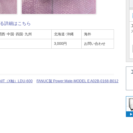
る詳細はこちら
関西･中国･四国･九州
北海道･沖縄
海外
3,000円
お問い合わせ
NIT（X軸）LDU-600
FANUC製 Power Mate-MODEL E A02B-0168-B012