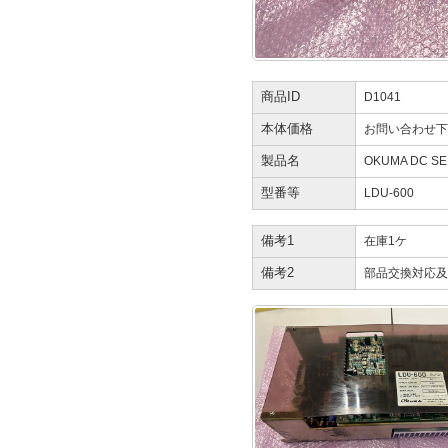
商品ID
D1041
本体価格
お問い合わせ下
製品名
OKUMA DC SER
型番等
LDU-600
備考1
在庫1ケ
備考2
部品交換対応及