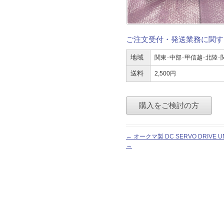
ご注文受付・発送業務に関す
地域
関東･中部･甲信越･北陸･
送料
2,500円
投
←
オークマ製 DC SERVO DRIVE U
稿
→
ナ
ビ
ゲ
ー
シ
ョ
ン