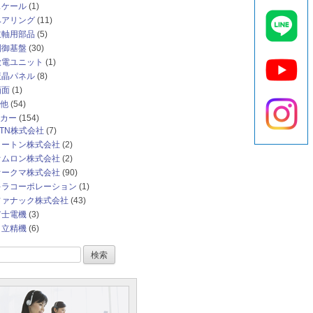
スケール
(1)
ベアリング
(11)
主軸用部品
(5)
制御基盤
(30)
放電ユニット
(1)
液晶パネル
(8)
画面
(1)
他
(54)
カー
(154)
NTN株式会社
(7)
イートン株式会社
(2)
オムロン株式会社
(2)
オークマ株式会社
(90)
キラコーポレーション
(1)
ファナック株式会社
(43)
富士電機
(3)
日立精機
(6)