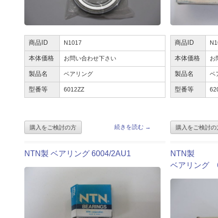
商品ID
N1017
商品ID
N1
本体価格
お問い合わせ下さい
本体価格
お
製品名
ベアリング
製品名
ベ
型番等
6012ZZ
型番等
62
続きを読む
→
NTN製 ベアリング 6004/2AU1
NTN製
ベアリング 62