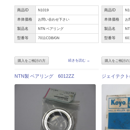
商品ID
N1019
商品ID
N1
本体価格
お問い合わせ下さい
本体価格
お
製品名
NTN ベアリング
製品名
N
型番等
7011CDB/GN
型番等
60
続きを読む
→
NTN製 ベアリング 6012ZZ
ジェイテクト(K