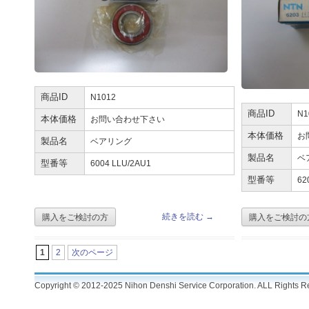
商品ID
N1012
商品ID
N1
本体価格
お問い合わせ下さい
本体価格
お
製品名
ベアリング
製品名
ベ
型番等
6004 LLU/2AU1
型番等
62
続きを読む
→
1
2
次のページ
Copyright © 2012-2025 Nihon Denshi Service Corporation. ALL Rights R