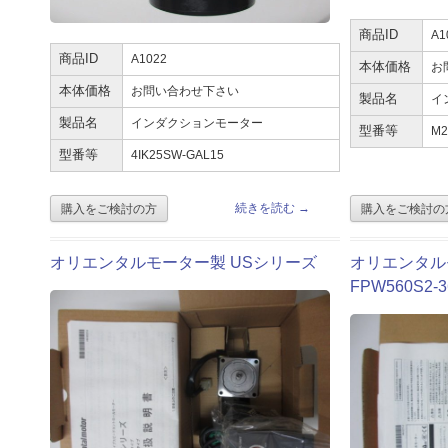
商品ID
A1
商品ID
A1022
本体価格
お
本体価格
お問い合わせ下さい
製品名
イ
製品名
インダクションモーター
型番等
M2
型番等
4IK25SW-GAL15
続きを読む
→
オリエンタルモーター製 USシリーズ
オリエンタル
FPW560S2-3