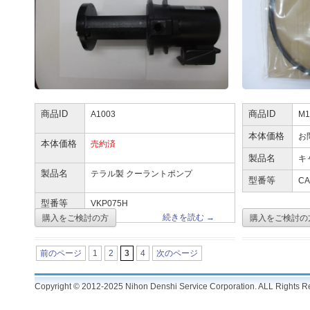
商品ID
A1003
商品ID
M1
本体価格
お
本体価格
売約済
製品名
キ
製品名
テラル製 クーラントポンプ
型番等
CA
型番等
VKP075H
続きを読む
→
前のページ
1
2
3
4
次のページ
Copyright © 2012-2025 Nihon Denshi Service Corporation. ALL Rights R