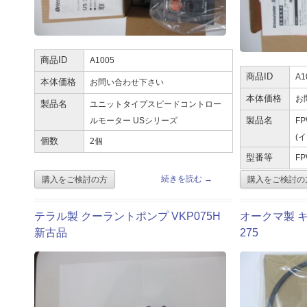
商品ID
A1005
商品ID
A1
本体価格
お問い合わせ下さい
本体価格
お
製品名
ユニットタイプスピードコントロー
ルモーター USシリーズ
製品名
F
(
個数
2個
型番等
FP
続きを読む
→
テラル製 クーラントポンプ VKP075H
オークマ製 キ
新古品
275